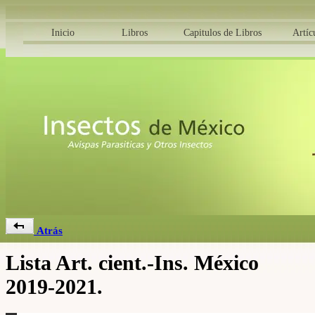
Inicio
Libros
Capitulos de Libros
Artíc
Atrás
Lista Art. cient.-Ins. México
2019-2021.