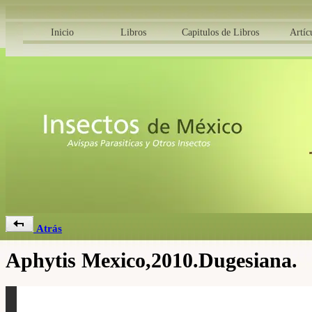
Inicio
Libros
Capitulos de Libros
Artíc
Atrás
Aphytis Mexico,2010.Dugesiana.