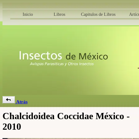
Inicio
Libros
Capitulos de Libros
Artíc
Atrás
Chalcidoidea Coccidae México -
2010