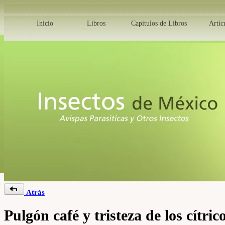
Inicio
Libros
Capitulos de Libros
Artíc
Atrás
Pulgón café y tristeza de los cítric