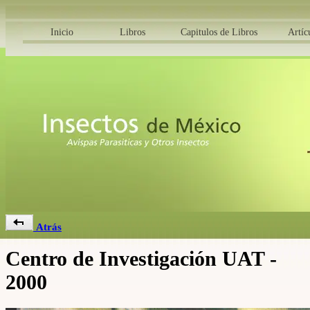
Inicio
Libros
Capitulos de Libros
Artíc
Atrás
Centro de Investigación UAT -
2000