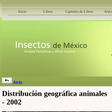
Inicio
Libros
Capitulos de Libros
Artíc
Atrás
Distribución geográfica animales
- 2002